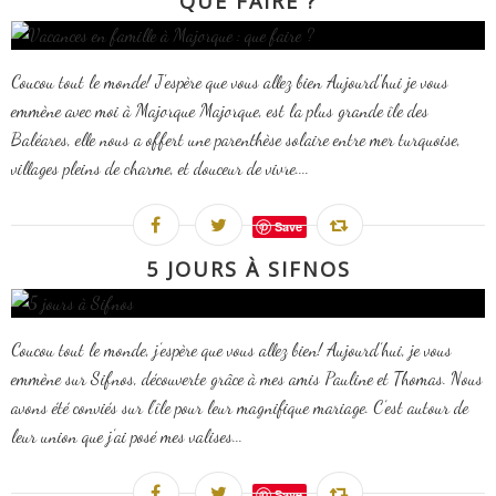
QUE FAIRE ?
Coucou tout le monde! J'espère que vous allez bien Aujourd'hui je vous
emmène avec moi à Majorque Majorque, est la plus grande île des
Baléares, elle nous a offert une parenthèse solaire entre mer turquoise,
villages pleins de charme, et douceur de vivre....
Save
5 JOURS À SIFNOS
Coucou tout le monde, j’espère que vous allez bien! Aujourd’hui, je vous
emmène sur Sifnos, découverte grâce à mes amis Pauline et Thomas. Nous
avons été conviés sur l'île pour leur magnifique mariage. C’est autour de
leur union que j’ai posé mes valises...
Save