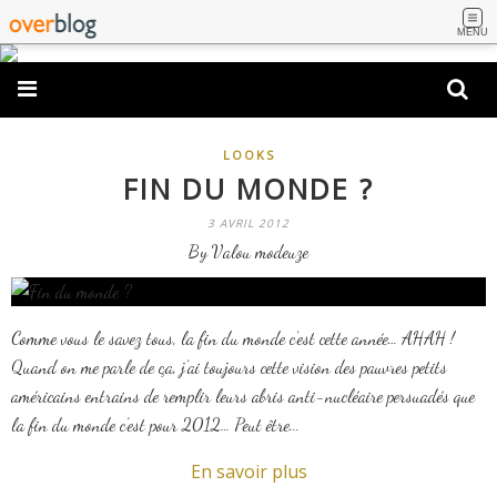
MENU
LOOKS
FIN DU MONDE ?
3 AVRIL 2012
By Valou modeuze
Comme vous le savez tous, la fin du monde c’est cette année… AHAH !
Quand on me parle de ça, j’ai toujours cette vision des pauvres petits
américains entrains de remplir leurs abris anti-nucléaire persuadés que
la fin du monde c’est pour 2012… Peut être...
En savoir plus