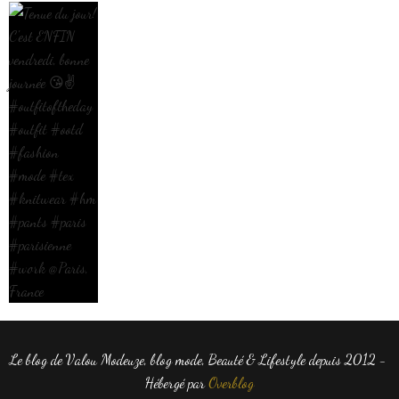
Le blog de Valou Modeuze, blog mode, Beauté & Lifestyle depuis 2012 -
Hébergé par
Overblog