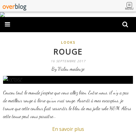
MENU
LOOKS
ROUGE
16 SEPTEMBRE 2017
By Valou modeuze
Coucou tout le monde j'espère que vous allez bien. Entre nous, il n'y a pas
de meilleur rouge à lèvre qu'un vrai rouge. Assorti à mes escarpins, je
trouve que cette couleur fait ressortir le bleu de ma jolie robe H&M. Alors
cette tenue peut vous paraître...
En savoir plus