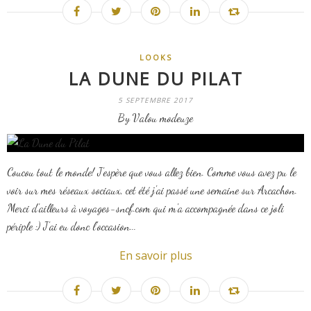
LOOKS
LA DUNE DU PILAT
5 SEPTEMBRE 2017
By Valou modeuze
Coucou tout le monde! J'espère que vous allez bien. Comme vous avez pu le
voir sur mes réseaux sociaux, cet été j'ai passé une semaine sur Arcachon.
Merci d'ailleurs à voyages-sncf.com qui m'a accompagnée dans ce joli
périple :) J'ai eu donc l'occasion...
En savoir plus