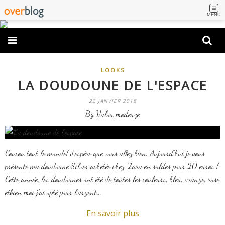
MENU
LOOKS
LA DOUDOUNE DE L'ESPACE
22 JANVIER 2018
By Valou modeuze
Coucou tout le monde! J'espère que vous allez bien. Aujourd'hui je vous
présente ma doudoune Silver achetée chez Zara en soldes pour 20 euros !
Cette année, les doudounes ont été de toutes les couleurs, bleu, orange, rose
etbien moi j'ai opté pour l'argent...
En savoir plus