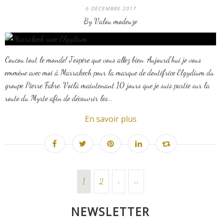
6 DÉCEMBRE 2017
By Valou modeuze
Coucou tout le monde! J'espère que vous allez bien. Aujourd'hui je vous
emmène avec moi à Marrakech pour la marque de dentifrice Elgydium du
groupe Pierre Fabre. Voilà maintenant 10 jours que je suis partie sur la
route du Myrte afin de découvrir les...
En savoir plus
1
2
>
>>
NEWSLETTER