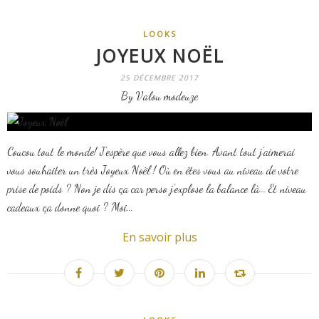
LOOKS
JOYEUX NOËL
25 DÉCEMBRE 2017
By Valou modeuze
Coucou tout le monde! J'espère que vous allez bien. Avant tout j'aimerai
vous souhaiter un très Joyeux Noël ! Où en êtes vous au niveau de votre
prise de poids ? Non je dis ça car perso j'explose la balance là... Et niveau
cadeaux ça donne quoi ? Moi...
En savoir plus