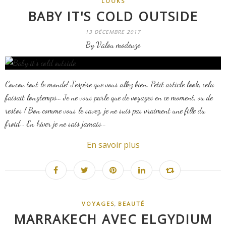
LOOKS
BABY IT'S COLD OUTSIDE
13 DÉCEMBRE 2017
By Valou modeuze
Coucou tout le monde! J'espère que vous allez bien. Petit article look, cela
faisait longtemps... Je ne vous parle que de voyages en ce moment, ou de
restos ! Bon comme vous le savez, je ne suis pas vraiment une fille du
froid... En hiver je ne sais jamais...
En savoir plus
,
VOYAGES
BEAUTÉ
MARRAKECH AVEC ELGYDIUM