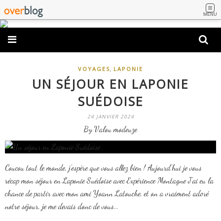
MENU
,
VOYAGES
LAPONIE
UN SÉJOUR EN LAPONIE
SUÉDOISE
24 JANVIER 2024
By Valou modeuze
Coucou tout le monde, j'espère que vous allez bien ! Aujourd'hui je vous
récap mon séjour en Laponie Suédoise avec Expérience Montagne J'ai eu la
chance de partir avec mon ami Yoann Latouche, et on a vraiment adoré
notre séjour, je me devais donc de vous...