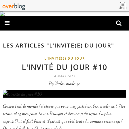
MENU
LES ARTICLES "L'INVITE(E) DU JOUR"
L'INVITÉ(E) DU JOUR
L'INVITÉ DU JOUR #10
4 MARS 2013
By Valou modeuze
Coucou tout le monde ! J’espère que vous avez passé un bon week-end. Moi
retour chez mes parents sur Bourges et beaucoup de repos. En plus
aujourd’hui il fait beau et il parait que c’est toute la semaine comme ça !
Donc ouf :) Aujourd’hui retour de la...