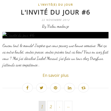
L'INVITÉ(E) DU JOUR
L'INVITÉ DU JOUR #6
22 NOVEMBRE 2012
By Valou modeuze
Coucou tout le monde! J'espère que vous passez une bonne semaine. Moi ça
va entre boulot, ventes presse, ventes privées tout va bien! Vous en avez fait
vous ? Moi j'ai dévalisé Isabel Marant, j'ai fais un tour chez Dreyfuss,
j'attends avec impatience...
En savoir plus
1
2
>
>>