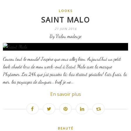
LOOKS
SAINT MALO
21 JUIN 2016
By Valou modeuze
Coucou tout le monde! J'espère que vous allez bien. Aujourd'hui un petit
look shooté lors de mon week-end à Saint Malo avec la marque
Phytomer. Les 24h que j'ai passées là-bas étaient géniales! l'air frais, la
mer, les paysages de dingues... bref je ne...
En savoir plus
BEAUTÉ