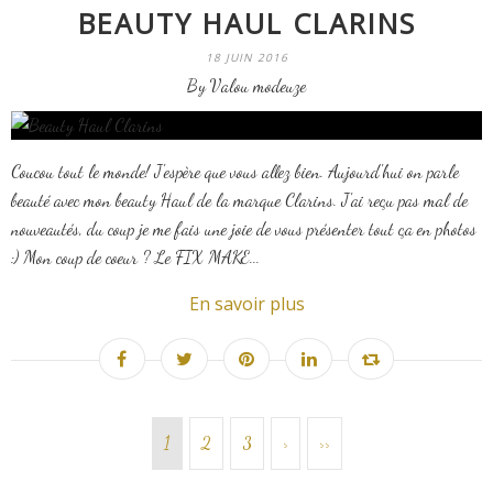
BEAUTY HAUL CLARINS
18 JUIN 2016
By Valou modeuze
Coucou tout le monde! J'espère que vous allez bien. Aujourd'hui on parle
beauté avec mon beauty Haul de la marque Clarins. J'ai reçu pas mal de
nouveautés, du coup je me fais une joie de vous présenter tout ça en photos
:) Mon coup de coeur ? Le FIX MAKE...
En savoir plus
1
2
3
>
>>