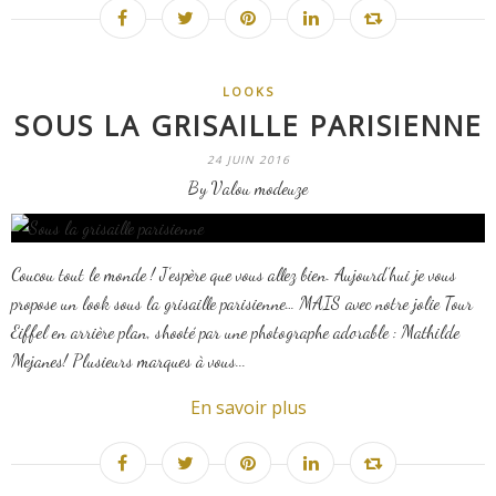
LOOKS
SOUS LA GRISAILLE PARISIENNE
24 JUIN 2016
By Valou modeuze
Coucou tout le monde ! J’espère que vous allez bien. Aujourd’hui je vous
propose un look sous la grisaille parisienne… MAIS avec notre jolie Tour
Eiffel en arrière plan, shooté par une photographe adorable : Mathilde
Mejanes! Plusieurs marques à vous...
En savoir plus