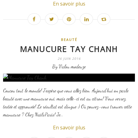
En savoir plus
BEAUTÉ
MANUCURE TAY CHANH
26 JUIN 2016
By Valou modeuze
Coucou tout le monde! J'espère que vous allez bien. Aujourd'hui on parle
beauté avec une manucure oui, mais celle-ci est au citron! Vous verrez,
testée et approuvée! Le résultat est dingue :) Où pouvez-vous trouver cette
manucure ? Chez NailsParis! Je...
En savoir plus