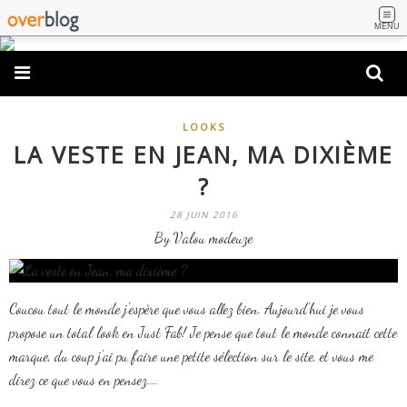
MENU
LOOKS
LA VESTE EN JEAN, MA DIXIÈME
?
28 JUIN 2016
By Valou modeuze
Coucou tout le monde j'espère que vous allez bien. Aujourd'hui je vous
propose un total look en Just Fab! Je pense que tout le monde connait cette
marque, du coup j'ai pu faire une petite sélection sur le site, et vous me
direz ce que vous en pensez....