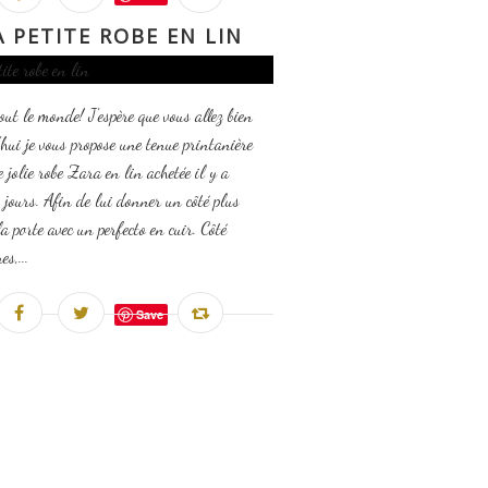
A PETITE ROBE EN LIN
out le monde! J'espère que vous allez bien
hui je vous propose une tenue printanière
e jolie robe Zara en lin achetée il y a
 jours. Afin de lui donner un côté plus
la porte avec un perfecto en cuir. Côté
s,...
Save