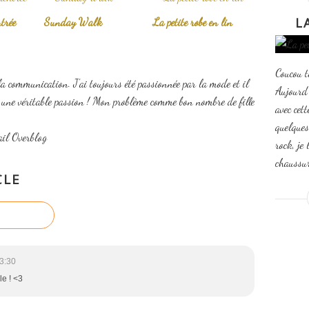
L
trée
Sunday Walk
La petite robe en lin
Coucou t
la communication. J'ai toujours été passionnée par la mode et il
Aujourd'
t une véritable passion ! Mon problème comme bon nombre de fille
avec cett
quelques
ail Overblog
rock, je 
chaussure
CLE
3:30
le ! <3