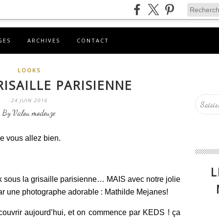
GES
ARCHIVES
CONTACT
LOOKS
ISAILLE PARISIENNE
24 JUIN 2016
By Valou modeuze
e vous allez bien.
L
 sous la grisaille parisienne… MAIS avec notre jolie
 par une photographe adorable : Mathilde Mejanes!
couvrir aujourd’hui, et on commence par KEDS ! ça