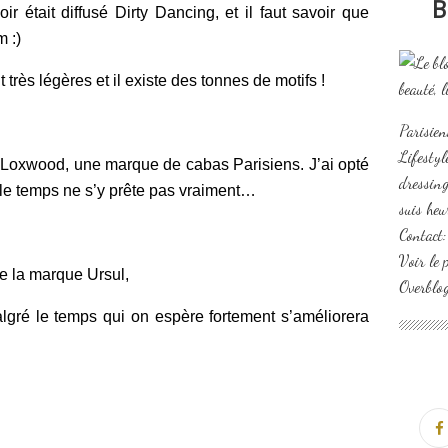
B
r était diffusé Dirty Dancing, et il faut savoir que
m :)
t très légères et il existe des tonnes de motifs !
Parisien
Lifesty
e Loxwood, une marque de cabas Parisiens. J’ai opté
dressing
 le temps ne s’y prête pas vraiment…
suis heu
Contact
Voir le 
de la marque Ursul,
Overblo
lgré le temps qui on espère fortement s’améliorera