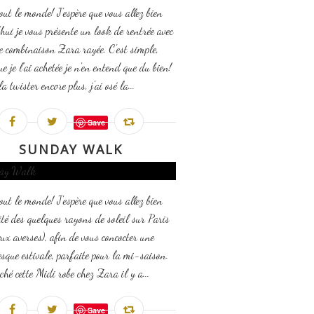
out le monde! J'espère que vous allez bien
hui je vous présente un look de rentrée avec
lie combinaison Zara rayée. C'est simple,
e je l'ai achetée je n'en entend que du bien!
a twister encore plus, j'ai osé la...
Save
SUNDAY WALK
out le monde! J'espère que vous allez bien
fité des quelques rayons de soleil sur Paris
eux averses), afin de vous concocter une
esque estivale, parfaite pour la mi-saison.
iché cette Midi robe chez Zara il y a...
Save