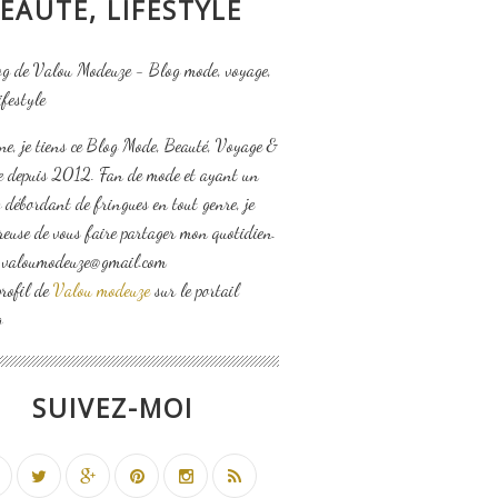
EAUTÉ, LIFESTYLE
ne, je tiens ce Blog Mode, Beauté, Voyage &
le depuis 2012. Fan de mode et ayant un
 débordant de fringues en tout genre, je
reuse de vous faire partager mon quotidien.
: valoumodeuze@gmail.com
profil de
Valou modeuze
sur le portail
g
SUIVEZ-MOI