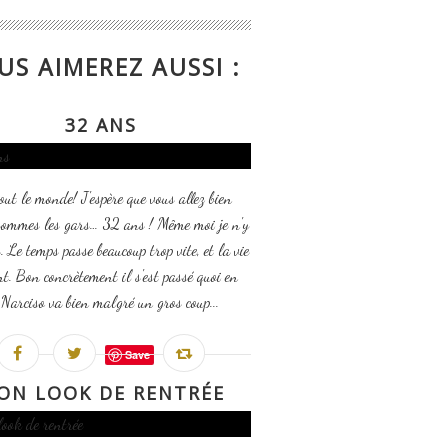
US AIMEREZ AUSSI :
32 ANS
out le monde! J'espère que vous allez bien
sommes les gars… 32 ans ! Même moi je n'y
. Le temps passe beaucoup trop vite, et la vie
t. Bon concrètement il s'est passé quoi en
Narciso va bien malgré un gros coup...
Save
ON LOOK DE RENTRÉE