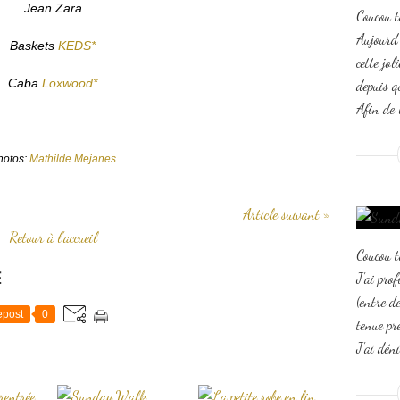
Jean Zara
Coucou t
Aujourd'
Baskets
KEDS*
cette jo
Caba
Loxwood*
depuis qu
Afin de l
hotos:
Mathilde Mejanes
Article suivant »
Retour à l'accueil
Coucou t
E
J'ai pro
(entre d
post
0
tenue pr
J'ai dén