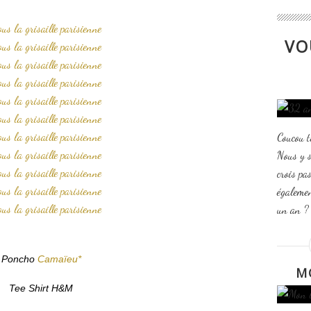
VO
Coucou t
Nous y 
crois pas
égalemen
un an ? 
Poncho
Camaïeu*
M
Tee Shirt H&M