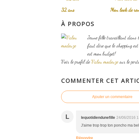
32 ans
Mon look de ren
À PROPOS
Jeune fille travaillant dans 
faut dire que le shopping es
est mon budget!
Voir le profil de
Valou modeuze
sur le port
COMMENTER CET ARTI
Ajouter un commentaire
L
lequotidiendunefille
24/06/2016 1
J'aime trop trop ton poncho ma bel
Répondre