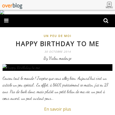
MENU
UN PEU DE MOI
HAPPY BIRTHDAY TO ME
30 OCTOBRE 2014
By Valou modeuze
Coucou tout le monde ! J’espère que vous allez bien. Aujourd’hui c’est un
article un peu spécial… En effet, à 8h01 précisément ce matin, j’ai eu 27
ans. Pas de look donc, mais plutôt un petit bilan de ma vie, un post à
cœur ouvert, un post surtout pour...
En savoir plus