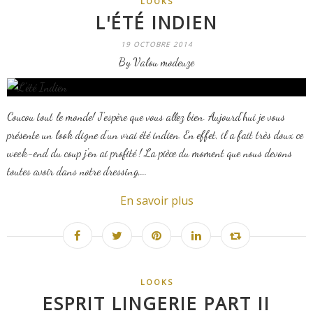
LOOKS
L'ÉTÉ INDIEN
19 OCTOBRE 2014
By Valou modeuze
Coucou tout le monde! J'espère que vous allez bien. Aujourd'hui je vous
présente un look digne d'un vrai été indien. En effet, il a fait très doux ce
week-end du coup j'en ai profité ! La pièce du moment que nous devons
toutes avoir dans notre dressing,...
En savoir plus
LOOKS
ESPRIT LINGERIE PART II