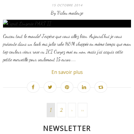
15 OCTOBRE 2014
By Valou modeuze
Coucou tout le monde! J'espère que vous allez bien. Aujourd'hui je vous
présente dans un look ma jolie robe H&M shoppée en même temps que mon
top couleur vieux rose vu ICI Croyez moi ou non, mais j'ai acquis cette
petite merveille pour seulement 15 euros......
En savoir plus
1
2
>
>>
NEWSLETTER