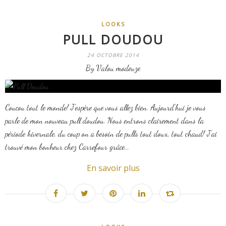
LOOKS
PULL DOUDOU
24 OCTOBRE 2014
By Valou modeuze
Coucou tout le monde! J'espère que vous allez bien. Aujourd'hui je vous
parle de mon nouveau pull doudou. Nous entrons clairement dans la
période hivernale, du coup on a besoin de pulls tout doux, tout chaud! J'ai
trouvé mon bonheur chez Carrefour grâce...
En savoir plus