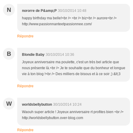
N
nororre de P&amp;P
30/10/2014 10:48
happy birthday ma belle!<br /> <br /> biz<br /> aurore<br />
http://www.passionnanteetpassionnee.com/
Répondre
B
Blondie Baby
30/10/2014 10:36
Joyeux anniversaire ma poulette, c'est un très bel article que
nous présente là.<br /> Je te souhaite que du bonheur et longue
vie à ton blog !<br /> Des milliers de bisous et à ce soir ;) &lt;3
Répondre
W
worldsbellybutton
30/10/2014 10:24
Waouh super article ! Joyeux anniversaire rt profites bien <br />
http://worldsbellybutton.over-blog.com
Répondre