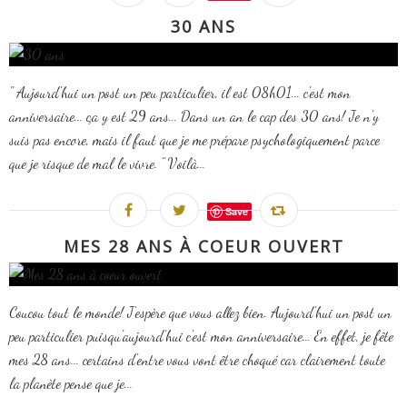
30 ANS
" Aujourd'hui un post un peu particulier, il est 08h01... c'est mon
anniversaire... ça y est 29 ans... Dans un an le cap des 30 ans! Je n'y
suis pas encore, mais il faut que je me prépare psychologiquement parce
que je risque de mal le vivre. " Voilà...
Save
MES 28 ANS À COEUR OUVERT
Coucou tout le monde! J'espère que vous allez bien. Aujourd'hui un post un
peu particulier puisqu'aujourd'hui c'est mon anniversaire... En effet, je fête
mes 28 ans... certains d'entre vous vont être choqué car clairement toute
la planète pense que je...