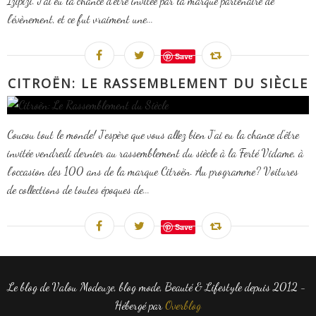
Izipizi. J'ai eu la chance d'être invitée par la marque partenaire de
l'évènement, et ce fut vraiment une...
Save
CITROËN: LE RASSEMBLEMENT DU SIÈCLE
Coucou tout le monde! J'espère que vous allez bien J'ai eu la chance d'être
invitée vendredi dernier au rassemblement du siècle à la Ferté Vidame, à
l'occasion des 100 ans de la marque Citroën. Au programme? Voitures
de collections de toutes époques de...
Save
Le blog de Valou Modeuze, blog mode, Beauté & Lifestyle depuis 2012 -
Hébergé par
Overblog