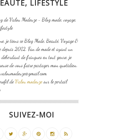
EAUTÉ, LIFESTYLE
ne, je tiens ce Blog Mode, Beauté, Voyage &
le depuis 2012. Fan de mode et ayant un
 débordant de fringues en tout genre, je
reuse de vous faire partager mon quotidien.
: valoumodeuze@gmail.com
profil de
Valou modeuze
sur le portail
g
SUIVEZ-MOI