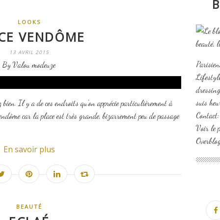
B
LOOKS
CE VENDÔME
13 AVRIL 2015
Parisien
By Valou modeuze
Lifesty
dressing
suis heu
 bien. Il y a de ces endroits qu'on apprécie particulièrement à
Contact
endôme car la place est très grande, bizarrement peu de passage
Voir le 
Overblo
En savoir plus
BEAUTÉ