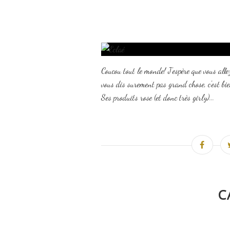
Coucou tout le monde! J'espère que vous alle
vous dis surement pas grand chose, c'est bien
Ses produits rose (et donc très girly)...
C