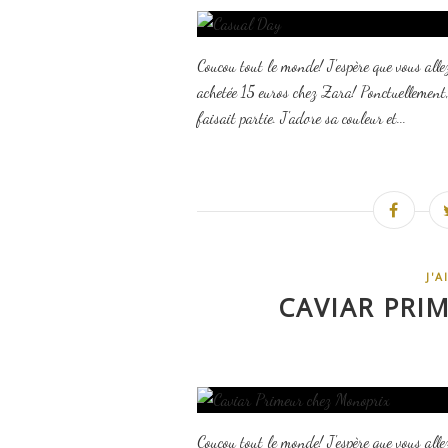
Coucou tout le monde! J'espère que vous all
achetée 15 euros chez Zara! Ponctuellement, 
faisait partie. J'adore sa couleur et...
J'
CAVIAR PRI
Coucou tout le monde! J'espère que vous allez