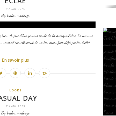
ECLAÉ
9 AVRIL 2015
By Valou modeuze
z bien. Aujourd'hui je vous parle de la marque Eclaé. Ce nom ne
 normal car elle vient de sortir, mais fait déjà parler d'elle!
En savoir plus
LOOKS
ASUAL DAY
7 AVRIL 2015
By Valou modeuze