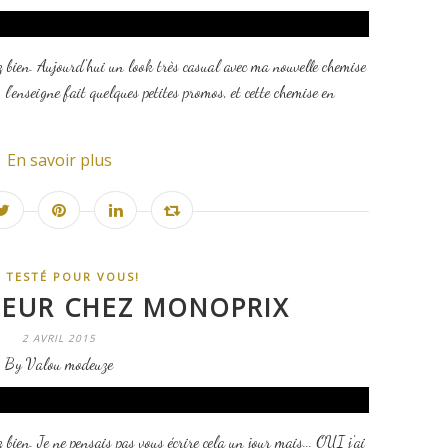
ez bien. Aujourd'hui un look très casual avec ma nouvelle chemise
l'enseigne fait quelques petites promos, et cette chemise en
En savoir plus
AI TESTÉ POUR VOUS!
MEUR CHEZ MONOPRIX
2 AVRIL 2015
By Valou modeuze
 bien. Je ne pensais pas vous écrire cela un jour mais... OUI j'ai