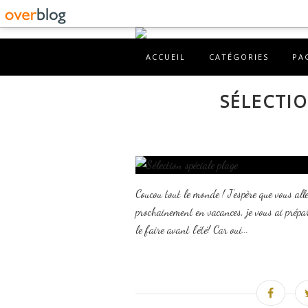
ACCUEIL
CATÉGORIES
PA
SÉLECTIO
Coucou tout le monde ! J’espère que vous all
prochainement en vacances, je vous ai préparé
le faire avant l’été! Car oui...