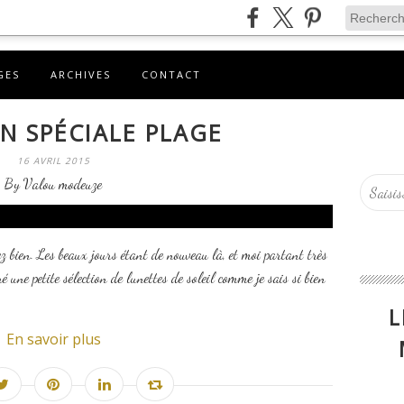
GES
ARCHIVES
CONTACT
N SPÉCIALE PLAGE
16 AVRIL 2015
By Valou modeuze
ez bien. Les beaux jours étant de nouveau là, et moi partant très
 une petite sélection de lunettes de soleil comme je sais si bien
L
En savoir plus