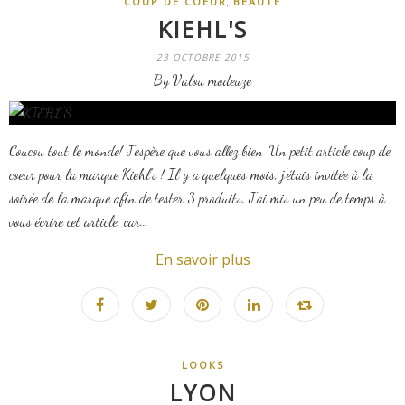
,
COUP DE COEUR
BEAUTÉ
KIEHL'S
23 OCTOBRE 2015
By Valou modeuze
Coucou tout le monde! J'espère que vous allez bien. Un petit article coup de
coeur pour la marque Kiehl's ! Il y a quelques mois, j'étais invitée à la
soirée de la marque afin de tester 3 produits. J'ai mis un peu de temps à
vous écrire cet article, car...
En savoir plus
LOOKS
LYON