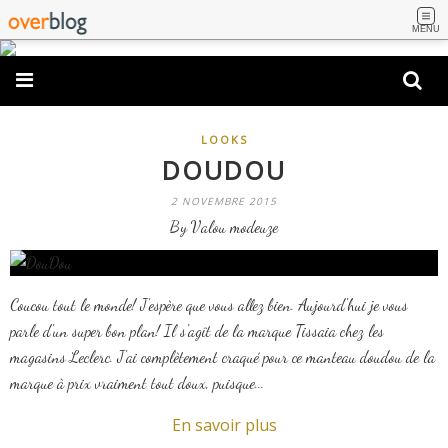
MENU
LOOKS
DOUDOU
2 NOVEMBRE 2015
By Valou modeuze
Coucou tout le monde! J'espère que vous allez bien. Aujourd'hui je vous
parle d'un super bon plan! Il s'agît de la marque Tissaia chez les
magasins Leclerc. J'ai complètement craqué pour ce manteau doudou de la
marque à prix vraiment tout doux, puisque...
En savoir plus