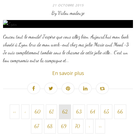
21 OCTOBRE 2015
By Valou modeuze
Coucou tout le monde! J'espère que vous allez bien. Aujourd'hui mon look
shooté à Lyon lors de mon week-end chez ma jolie Marie and Mood <3
Je suis complètement tombée sous le charme de cette jolie ville... C'est un
bon compromis entre la campagne et...
En savoir plus
<<
<
10
20
30
40
50
60
61
62
63
64
65
66
67
68
69
70
80
90
100
>
>>