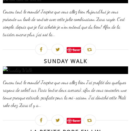
Coucou tout le monde! J'espère que vous allez bien Aujourd'hui je vous
présente un look de rentrée avec cette jolie combinaison Zara rayée. C'est
simple, depuis que je l'ai achetée je n'en entend que du bien! Afin de la
twister encore plus, j'ai osé la...
Save
SUNDAY WALK
Coucou tout le monde! J'espère que vous allez bien J'ai profité des quelques
rayons de soleil sur Paris (entre deux averses), afin de vous concocter une
tenue presque estivale, parfaite pour la mi-saison. J'ai déniché cette Midi
robe chez Zara il y a...
Save