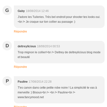
G
Gaby
18/08/2014 12:46
J'adore les Tuileries. Très bel endroit pour shooter tes looks oui.
<br /> Je craque sur ton collier au passage :)
Répondre
D
deltreylicious
18/08/2014 00:53
Trop mignon le collier!<br /> Deltrey de deltreylicious blog mode
et beauté
Répondre
P
Pauline
17/08/2014 22:28
T'es canon dans cette petite robe noire ! La simplicité te vas à
merveille :) Bisous<br /> <br /> Pauline<br />
www.fancymood.net
Répondre