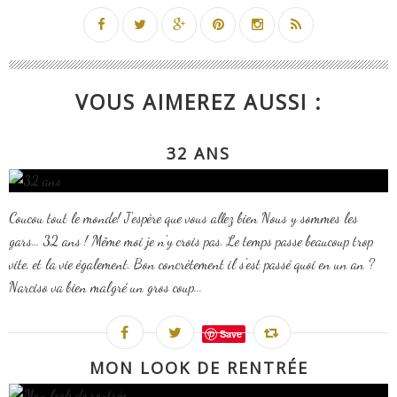
VOUS AIMEREZ AUSSI :
32 ANS
Coucou tout le monde! J'espère que vous allez bien Nous y sommes les
gars… 32 ans ! Même moi je n'y crois pas. Le temps passe beaucoup trop
vite, et la vie également. Bon concrètement il s'est passé quoi en un an ?
Narciso va bien malgré un gros coup...
Save
MON LOOK DE RENTRÉE