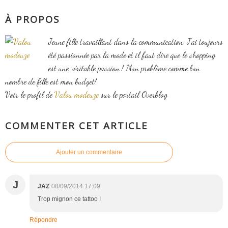
À PROPOS
Jeune fille travaillant dans la communication. J'ai toujours
été passionnée par la mode et il faut dire que le shopping
est une véritable passion ! Mon problème comme bon
nombre de fille est mon budget!
Voir le profil de
Valou modeuze
sur le portail Overblog
COMMENTER CET ARTICLE
Ajouter un commentaire
J
JAZ
08/09/2014 17:09
Trop mignon ce tattoo !
Répondre