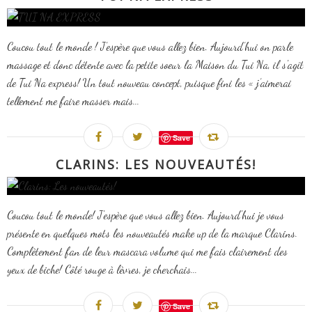
Coucou tout le monde ! J’espère que vous allez bien. Aujourd’hui on parle
massage et donc détente avec la petite soeur la Maison du Tui Na, il s'agît
de Tui Na express! Un tout nouveau concept, puisque fini les « j’aimerai
tellement me faire masser mais...
Save
CLARINS: LES NOUVEAUTÉS!
Coucou tout le monde! J'espère que vous allez bien. Aujourd'hui je vous
présente en quelques mots les nouveautés make up de la marque Clarins.
Complètement fan de leur mascara volume qui me fais clairement des
yeux de biche! Côté rouge à lèvres, je cherchais...
Save