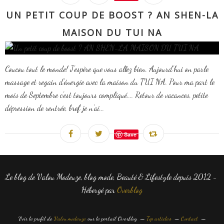
UN PETIT COUP DE BOOST ? AN SHEN-LA
MAISON DU TUI NA
Coucou tout le monde! J'espère que vous allez bien. Aujourd'hui on parle
massage et regain d'énergie avec la maison du TUI NA. Pour ma part le
mois de Septembre c'est toujours compliqué.... Retour de vacances, petite
dépression de rentrée, bref je n'ai...
Save
Le blog de Valou Modeuze, blog mode, Beauté & Lifestyle depuis 2012 -
Hébergé par
Overblog
Voir le profil de
Valou modeuze
sur le portail Overblog
Top articles
Contact