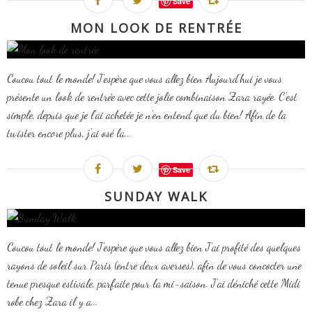
Save
MON LOOK DE RENTRÉE
Coucou tout le monde! J'espère que vous allez bien Aujourd'hui je vous
présente un look de rentrée avec cette jolie combinaison Zara rayée. C'est
simple, depuis que je l'ai achetée je n'en entend que du bien! Afin de la
twister encore plus, j'ai osé la...
Save
SUNDAY WALK
Coucou tout le monde! J'espère que vous allez bien J'ai profité des quelques
rayons de soleil sur Paris (entre deux averses), afin de vous concocter une
tenue presque estivale, parfaite pour la mi-saison. J'ai déniché cette Midi
robe chez Zara il y a...