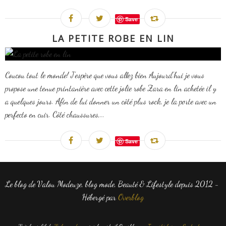
Save
LA PETITE ROBE EN LIN
Coucou tout le monde! J'espère que vous allez bien Aujourd'hui je vous
propose une tenue printanière avec cette jolie robe Zara en lin achetée il y
a quelques jours. Afin de lui donner un côté plus rock, je la porte avec un
perfecto en cuir. Côté chaussures,...
Save
Le blog de Valou Modeuze, blog mode, Beauté & Lifestyle depuis 2012 -
Hébergé par
Overblog
Voir le profil de
Valou modeuze
sur le portail Overblog
Top articles
Contact