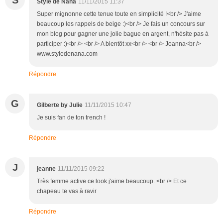
Style de Nana
11/11/2015 11:37
Super mignonne cette tenue toute en simplicité !<br /> J'aime
beaucoup les rappels de beige :)<br /> Je fais un concours sur
mon blog pour gagner une jolie bague en argent, n'hésite pas à
participer :)<br /> <br /> A bientôt xx<br /> <br /> Joanna<br />
www.styledenana.com
Répondre
G
Gilberte by Julie
11/11/2015 10:47
Je suis fan de ton trench !
Répondre
J
jeanne
11/11/2015 09:22
Très femme active ce look j'aime beaucoup. <br /> Et ce
chapeau te vas à ravir
Répondre