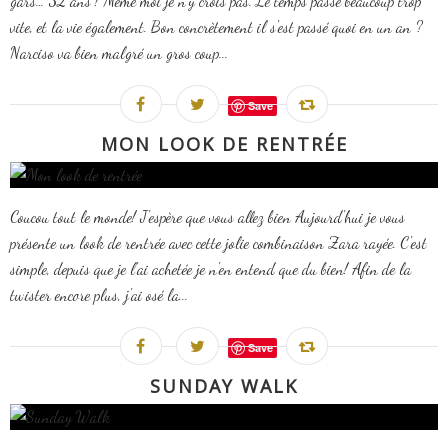
gars… 32 ans ! Même moi je n'y crois pas. Le temps passe beaucoup trop
vite, et la vie également. Bon concrètement il s'est passé quoi en un an ?
Narciso va bien malgré un gros coup...
Save
MON LOOK DE RENTRÉE
Coucou tout le monde! J'espère que vous allez bien Aujourd'hui je vous
présente un look de rentrée avec cette jolie combinaison Zara rayée. C'est
simple, depuis que je l'ai achetée je n'en entend que du bien! Afin de la
twister encore plus, j'ai osé la...
Save
SUNDAY WALK