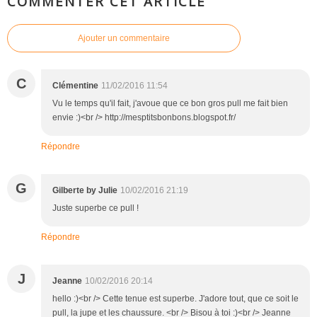
COMMENTER CET ARTICLE
Ajouter un commentaire
C
Clémentine
11/02/2016 11:54
Vu le temps qu'il fait, j'avoue que ce bon gros pull me fait bien
envie :)<br /> http://mesptitsbonbons.blogspot.fr/
Répondre
G
Gilberte by Julie
10/02/2016 21:19
Juste superbe ce pull !
Répondre
J
Jeanne
10/02/2016 20:14
hello :)<br /> Cette tenue est superbe. J'adore tout, que ce soit le
pull, la jupe et les chaussure. <br /> Bisou à toi :)<br /> Jeanne