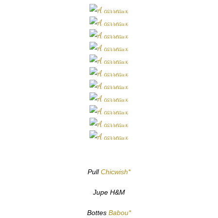
Pull
Chicwish*
Jupe H&M
Bottes
Babou*