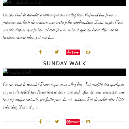
Coucou tout le monde! J'espère que vous allez bien Aujourd'hui je vous
présente un look de rentrée avec cette jolie combinaison Zara rayée. C'est
simple, depuis que je l'ai achetée je n'en entend que du bien! Afin de la
twister encore plus, j'ai osé la...
Save
SUNDAY WALK
Coucou tout le monde! J'espère que vous allez bien J'ai profité des quelques
rayons de soleil sur Paris (entre deux averses), afin de vous concocter une
tenue presque estivale, parfaite pour la mi-saison. J'ai déniché cette Midi
robe chez Zara il y a...
Save