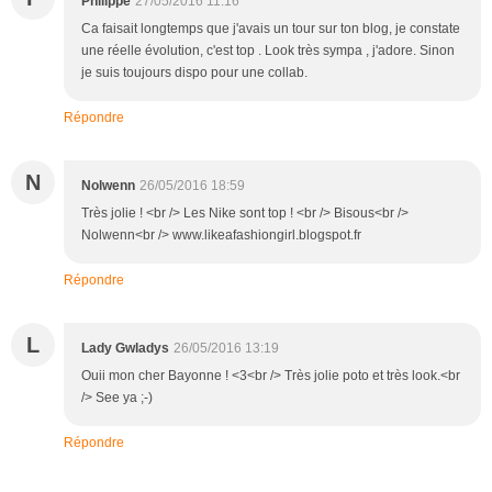
Philippe
27/05/2016 11:16
Ca faisait longtemps que j'avais un tour sur ton blog, je constate
une réelle évolution, c'est top . Look très sympa , j'adore. Sinon
je suis toujours dispo pour une collab.
Répondre
N
Nolwenn
26/05/2016 18:59
Très jolie ! <br /> Les Nike sont top ! <br /> Bisous<br />
Nolwenn<br /> www.likeafashiongirl.blogspot.fr
Répondre
L
Lady Gwladys
26/05/2016 13:19
Ouii mon cher Bayonne ! <3<br /> Très jolie poto et très look.<br
/> See ya ;-)
Répondre