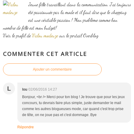
Jeune fille travaillant dans la communication. J'ai toujours
été passionnée par la mode et il faut dire que le shopping
est une véritable passion ! Mon problème comme bon
nombre de fille est mon budget!
Voir le profil de
Valou modeuze
sur le portail Overblog
COMMENTER CET ARTICLE
Ajouter un commentaire
L
lou
02/06/2016 14:27
Bonjour, <br /> Merci pour ton blog ! Je trouve que pour les jeux
concours, tu devrais faire plus simple, juste demander le mail
comme les autres blogueuses mode, car quand c'est trop prise
de tête, on ne joue pas et c'est dommage. Bye
Répondre