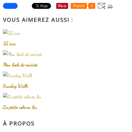
Repost
0
VOUS AIMEREZ AUSSI :
32 ans
Mon look de rentrée
Sunday Walk
La petite robe en lin
À PROPOS