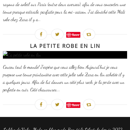
rayons de soleil sur Paris (entre deux averses), afin de vous concocter une
tenue presque estivale, parfaite pour la mi-saison. J'ai déniché cette Midi
robe chez Zara il y a...
Save
LA PETITE ROBE EN LIN
Coucou tout le monde! J'espère que vous allez bien Aujourd'hui je vous
propose une tenue printanière avec cette jolie robe Zara en lin achetée il y
a quelques jours. Afin de lui donner un côté plus rock, je la porte avec un
perfecto en cuir. Côté chaussures,...
Save
Le blog de Valou Modeuze, blog mode, Beauté & Lifestyle depuis 2012 -