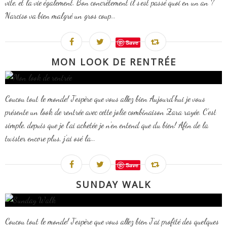
vite, et la vie également. Bon concrètement il s'est passé quoi en un an ?
Narciso va bien malgré un gros coup...
Save
MON LOOK DE RENTRÉE
Coucou tout le monde! J'espère que vous allez bien Aujourd'hui je vous
présente un look de rentrée avec cette jolie combinaison Zara rayée. C'est
simple, depuis que je l'ai achetée je n'en entend que du bien! Afin de la
twister encore plus, j'ai osé la...
Save
SUNDAY WALK
Coucou tout le monde! J'espère que vous allez bien J'ai profité des quelques