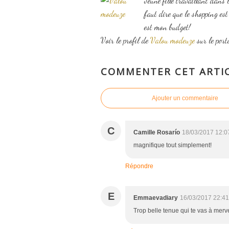
Jeune fille travaillant dans 
faut dire que le shopping es
est mon budget!
Voir le profil de
Valou modeuze
sur le port
COMMENTER CET ARTI
Ajouter un commentaire
C
Camille Rosarío
18/03/2017 12:0
magnifique tout simplement!
Répondre
E
Emmaevadiary
16/03/2017 22:41
Trop belle tenue qui te vas à merve