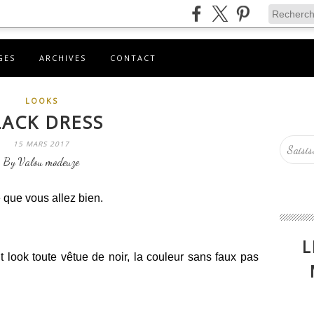
GES
ARCHIVES
CONTACT
LOOKS
LACK DRESS
15 MARS 2017
By Valou modeuze
ue vous allez bien.
L
t look toute vêtue de noir, la couleur sans faux pas