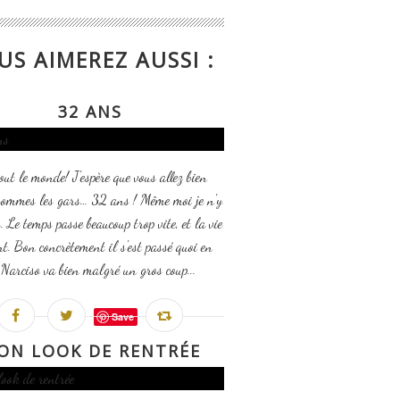
US AIMEREZ AUSSI :
32 ANS
out le monde! J'espère que vous allez bien
sommes les gars… 32 ans ! Même moi je n'y
. Le temps passe beaucoup trop vite, et la vie
t. Bon concrètement il s'est passé quoi en
Narciso va bien malgré un gros coup...
Save
ON LOOK DE RENTRÉE