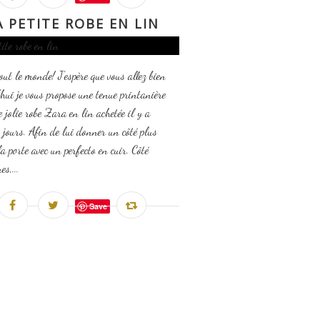
A PETITE ROBE EN LIN
out le monde! J'espère que vous allez bien
hui je vous propose une tenue printanière
e jolie robe Zara en lin achetée il y a
 jours. Afin de lui donner un côté plus
la porte avec un perfecto en cuir. Côté
s,...
Save