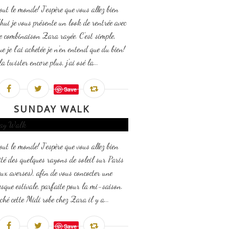
out le monde! J'espère que vous allez bien
hui je vous présente un look de rentrée avec
lie combinaison Zara rayée. C'est simple,
e je l'ai achetée je n'en entend que du bien!
a twister encore plus, j'ai osé la...
Save
SUNDAY WALK
out le monde! J'espère que vous allez bien
fité des quelques rayons de soleil sur Paris
eux averses), afin de vous concocter une
esque estivale, parfaite pour la mi-saison.
iché cette Midi robe chez Zara il y a...
Save