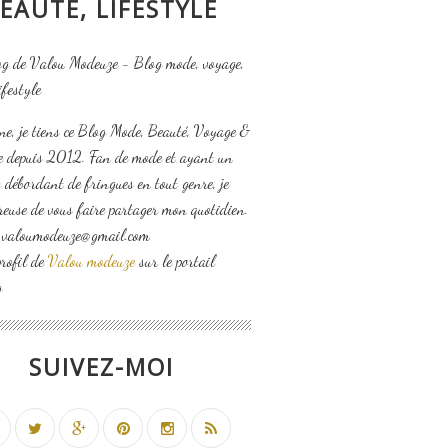
EAUTÉ, LIFESTYLE
ne, je tiens ce Blog Mode, Beauté, Voyage &
le depuis 2012. Fan de mode et ayant un
 débordant de fringues en tout genre, je
reuse de vous faire partager mon quotidien.
: valoumodeuze@gmail.com
profil de
Valou modeuze
sur le portail
g
SUIVEZ-MOI