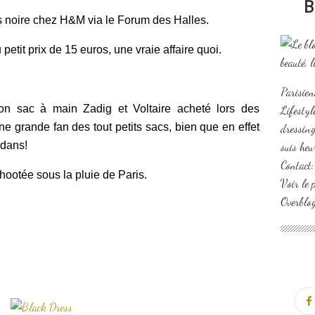
B
is noire chez H&M via le Forum des Halles.
etit prix de 15 euros, une vraie affaire quoi.
Parisien
on sac à main Zadig et Voltaire acheté lors des
Lifesty
ne grande fan des tout petits sacs, bien que en effet
dressing
edans!
suis heu
Contact
hootée sous la pluie de Paris.
Voir le 
Overblo