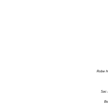
Robe 
Sac 
Bo