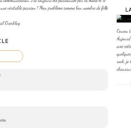
la communication. J'ai toujours été passionnée par la mode et il
t une véritable passion ! Mon problème comme bon nombre de fille
L
ail Overblog
Coucou t
Aujourd'
CLE
avec cett
quelques
rock, je 
chaussure
7
ille.