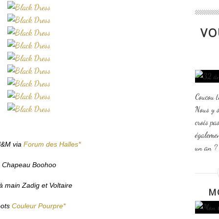
VO
Coucou t
Nous y 
crois pas
égalemen
H&M via
Forum des Halles*
un an ? 
Chapeau Boohoo
à main Zadig et Voltaire
M
ots
Couleur Pourpre*