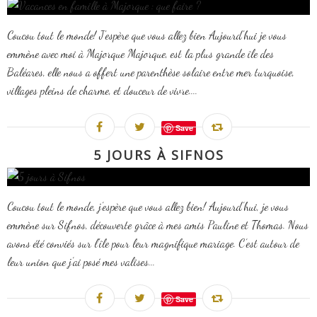
Coucou tout le monde! J'espère que vous allez bien Aujourd'hui je vous
emmène avec moi à Majorque Majorque, est la plus grande île des
Baléares, elle nous a offert une parenthèse solaire entre mer turquoise,
villages pleins de charme, et douceur de vivre....
Save
5 JOURS À SIFNOS
Coucou tout le monde, j’espère que vous allez bien! Aujourd’hui, je vous
emmène sur Sifnos, découverte grâce à mes amis Pauline et Thomas. Nous
avons été conviés sur l'île pour leur magnifique mariage. C’est autour de
leur union que j’ai posé mes valises...
Save