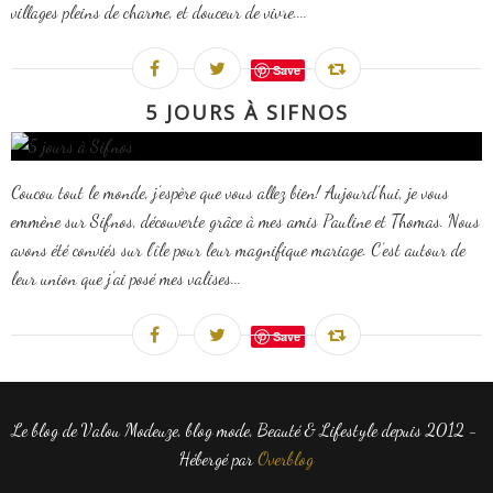
villages pleins de charme, et douceur de vivre....
Save
5 JOURS À SIFNOS
Coucou tout le monde, j’espère que vous allez bien! Aujourd’hui, je vous
emmène sur Sifnos, découverte grâce à mes amis Pauline et Thomas. Nous
avons été conviés sur l'île pour leur magnifique mariage. C’est autour de
leur union que j’ai posé mes valises...
Save
Le blog de Valou Modeuze, blog mode, Beauté & Lifestyle depuis 2012 -
Hébergé par
Overblog