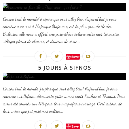
Coucou tout le monde! J'espère que vous allez bien Aujourd'hui je vous
emmène avec moi à Majorque Majorque, est la plus grande île des
Baléares, elle nous a offert une parenthèse solaire entre mer turquoise,
villages pleins de charme, et douceur de vivre....
Save
5 JOURS À SIFNOS
Coucou tout le monde, j’espère que vous allez bien! Aujourd’hui, je vous
emmène sur Sifnos, découverte grâce à mes amis Pauline et Thomas. Nous
avons été conviés sur l'île pour leur magnifique mariage. C’est autour de
leur union que j’ai posé mes valises...
Save