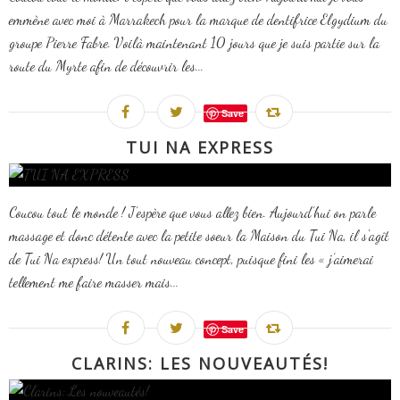
emmène avec moi à Marrakech pour la marque de dentifrice Elgydium du
groupe Pierre Fabre. Voilà maintenant 10 jours que je suis partie sur la
route du Myrte afin de découvrir les...
Save
TUI NA EXPRESS
Coucou tout le monde ! J’espère que vous allez bien. Aujourd’hui on parle
massage et donc détente avec la petite soeur la Maison du Tui Na, il s'agît
de Tui Na express! Un tout nouveau concept, puisque fini les « j’aimerai
tellement me faire masser mais...
Save
CLARINS: LES NOUVEAUTÉS!