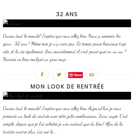
32 ANS
Coucou tout le monde! J'espère que vous allez bien Nous y sommes les
gars… 32 ans ! Même moi je n'y crois pas. Le temps passe beaucoup trop
vite, et la vie également. Bon concrètement il s'est passé quoi en un an ?
Narciso va bien malgré un gros coup...
Save
MON LOOK DE RENTRÉE
Coucou tout le monde! J'espère que vous allez bien Aujourd'hui je vous
présente un look de rentrée avec cette jolie combinaison Zara rayée. C'est
simple, depuis que je l'ai achetée je n'en entend que du bien! Afin de la
twister encore plus, j'ai osé la...