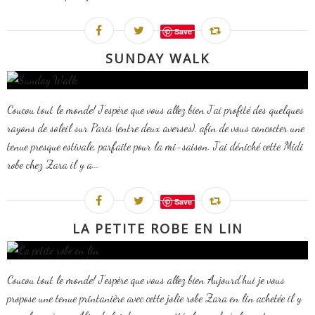
Save
SUNDAY WALK
Coucou tout le monde! J'espère que vous allez bien J'ai profité des quelques
rayons de soleil sur Paris (entre deux averses), afin de vous concocter une
tenue presque estivale, parfaite pour la mi-saison. J'ai déniché cette Midi
robe chez Zara il y a...
Save
LA PETITE ROBE EN LIN
Coucou tout le monde! J'espère que vous allez bien Aujourd'hui je vous
propose une tenue printanière avec cette jolie robe Zara en lin achetée il y