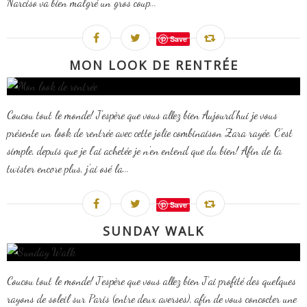
Narciso va bien malgré un gros coup...
Save
MON LOOK DE RENTRÉE
Coucou tout le monde! J'espère que vous allez bien Aujourd'hui je vous
présente un look de rentrée avec cette jolie combinaison Zara rayée. C'est
simple, depuis que je l'ai achetée je n'en entend que du bien! Afin de la
twister encore plus, j'ai osé la...
Save
SUNDAY WALK
Coucou tout le monde! J'espère que vous allez bien J'ai profité des quelques
rayons de soleil sur Paris (entre deux averses), afin de vous concocter une