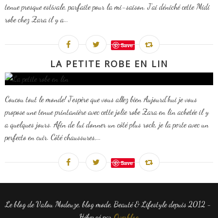
tenue presque estivale, parfaite pour la mi-saison. J'ai déniché cette Midi
robe chez Zara il y a...
Save
LA PETITE ROBE EN LIN
Coucou tout le monde! J'espère que vous allez bien Aujourd'hui je vous
propose une tenue printanière avec cette jolie robe Zara en lin achetée il y
a quelques jours. Afin de lui donner un côté plus rock, je la porte avec un
perfecto en cuir. Côté chaussures,...
Save
Le blog de Valou Modeuze, blog mode, Beauté & Lifestyle depuis 2012 -
Hébergé par
Overblog