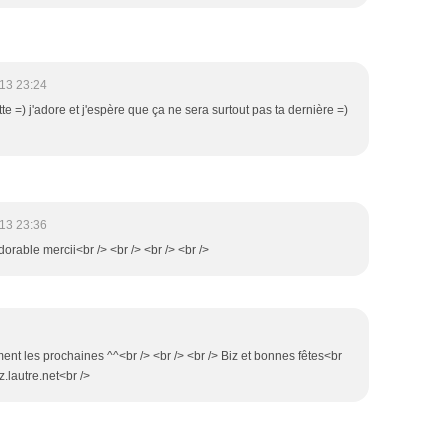
13 23:24
te =) j'adore et j'espère que ça ne sera surtout pas ta dernière =)
13 23:36
dorable mercii<br /> <br /> <br /> <br />
ement les prochaines ^^<br /> <br /> <br /> Biz et bonnes fêtes<br
.lautre.net<br />