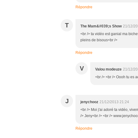
Répondre
T
The Mam&#039;s Show
21/12/20
<br /> ta vidéo est ganial ma bichet
pleins de bisous<br />
Répondre
V
Valou modeuze
21/12/20
<br /> <br /> Oooh tu es a
J
jenychooz
21/12/2013 21:24
<br /> Moi j'ai adoré ta vidéo, viv
/> Jeny<br /> <br /> www.jenychooz
Répondre