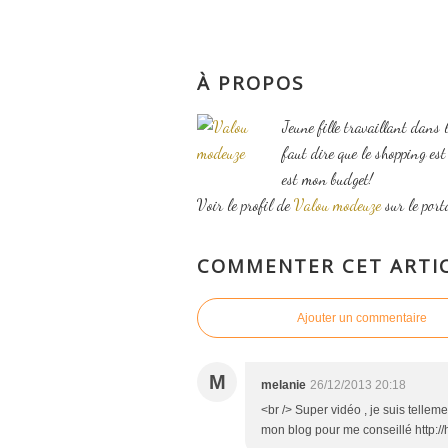
À PROPOS
Jeune fille travaillant dans 
faut dire que le shopping es
est mon budget!
Voir le profil de
Valou modeuze
sur le port
COMMENTER CET ARTI
Ajouter un commentaire
M
melanie
26/12/2013 20:18
<br /> Super vidéo , je suis tellem
mon blog pour me conseillé http://