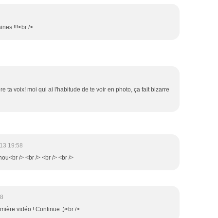
ines !!!<br />
e ta voix! moi qui ai l'habitude de te voir en photo, ça fait bizarre
13 19:58
hou<br /> <br /> <br /> <br />
28
emière vidéo ! Continue ;)<br />