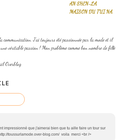
AN SHEN-LA
MAISON DU TUI NA
la communication. J'ai toujours été passionnée par la mode et il
t une véritable passion ! Mon problème comme bon nombre de fille
ail Overblog
CLE
ent impressionné que j'aimerai bien que tu aille faire un tour sur
http://toussurlamode.over-blog.com/ voila merci <br />