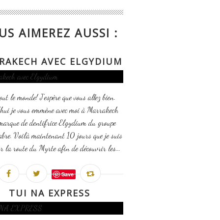
US AIMEREZ AUSSI :
RAKECH AVEC ELGYDIUM
out le monde! J'espère que vous allez bien.
'hui je vous emmène avec moi à Marrakech
marque de dentifrice Elgydium du groupe
abre. Voilà maintenant 10 jours que je suis
ur la route du Myrte afin de découvrir les...
Save
TUI NA EXPRESS