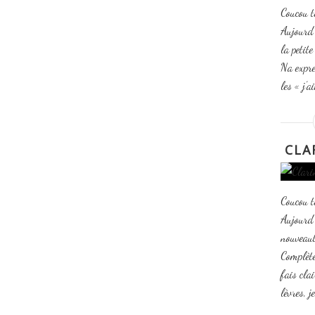
Coucou t
Aujourd’
la petit
Na expre
les « j’
CLA
Coucou t
Aujourd'
nouveaut
Complèt
fais cla
lèvres, j