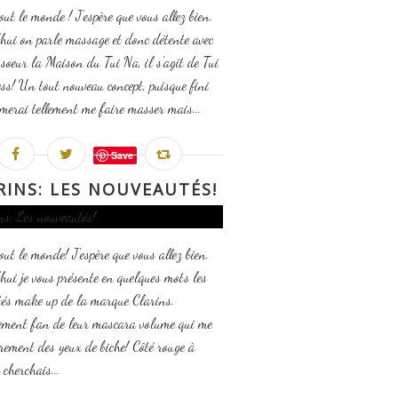
out le monde ! J’espère que vous allez bien.
hui on parle massage et donc détente avec
e soeur la Maison du Tui Na, il s'agît de Tui
ss! Un tout nouveau concept, puisque fini
aimerai tellement me faire masser mais...
Save
RINS: LES NOUVEAUTÉS!
out le monde! J'espère que vous allez bien.
hui je vous présente en quelques mots les
és make up de la marque Clarins.
ement fan de leur mascara volume qui me
irement des yeux de biche! Côté rouge à
e cherchais...