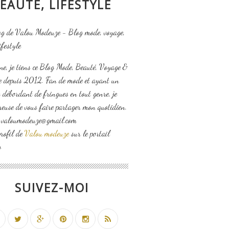
EAUTÉ, LIFESTYLE
ne, je tiens ce Blog Mode, Beauté, Voyage &
le depuis 2012. Fan de mode et ayant un
 débordant de fringues en tout genre, je
reuse de vous faire partager mon quotidien.
: valoumodeuze@gmail.com
profil de
Valou modeuze
sur le portail
g
SUIVEZ-MOI