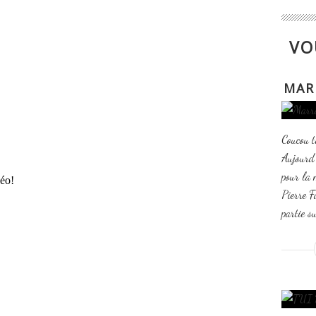
VO
MAR
Coucou t
Aujourd
pour la 
déo!
Pierre F
partie s