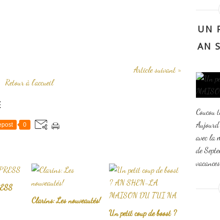
UN 
AN 
Article suivant »
Retour à l'accueil
E
Coucou t
Aujourd'
post
0
avec la
de Septe
vacances,
ESS
Clarins: Les nouveautés!
Un petit coup de boost ?