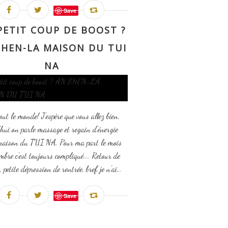
Save
PETIT COUP DE BOOST ?
SHEN-LA MAISON DU TUI
NA
out le monde! J'espère que vous allez bien.
hui on parle massage et regain d'énergie
 maison du TUI NA. Pour ma part le mois
mbre c'est toujours compliqué.... Retour de
 petite dépression de rentrée, bref je n'ai...
Save