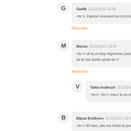
G
Gaëlle
21/12/2013 20:26
<br /> J'adore! vivement les procha
Répondre
M
Marise
21/12/2013 19:57
<br /> oh tu es trop mignonne j'ador
de te voir parler ahah<br />
Répondre
V
Valou modeuze
21/12/20
<br /> <br /> merci tu es c
B
Bijoux Bohèmes
21/12/2013 19:
<br /> Eh ben, elle est nickel ta pr