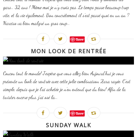
gars… 32 ans ! Même moi je n'y crois pas. Le temps passe beaucoup trop
vite, et la vie également. Bon concrètement il s'est passé quoi en un an ?
Narciso va bien malgré un gros coup...
Save
MON LOOK DE RENTRÉE
Coucou tout le monde! J'espère que vous allez bien Aujourd'hui je vous
présente un look de rentrée avec cette jolie combinaison Zara rayée. C'est
simple, depuis que je l'ai achetée je n'en entend que du bien! Afin de la
twister encore plus, j'ai osé la...
Save
SUNDAY WALK