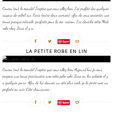
Coucou tout le monde! J'espère que vous allez bien J'ai profité des quelques
rayons de soleil sur Paris (entre deux averses), afin de vous concocter une
tenue presque estivale, parfaite pour la mi-saison. J'ai déniché cette Midi
robe chez Zara il y a...
Save
LA PETITE ROBE EN LIN
Coucou tout le monde! J'espère que vous allez bien Aujourd'hui je vous
propose une tenue printanière avec cette jolie robe Zara en lin achetée il y
a quelques jours. Afin de lui donner un côté plus rock, je la porte avec un
perfecto en cuir. Côté chaussures,...
Save