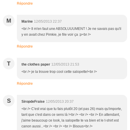
Répondre
M
Marine
12/05/2013 22:37
<br /> Il m'en faut une ABSOLUUUMENT ! Je ne savais pas qu'il
y en avait chez Pimkie, je file voir ça :p<br />
Répondre
T
the clothes paper
12/05/2013 21:53
<br /> je la trouve trop cool cette salopette!<br />
Répondre
S
SiropdeFraise
12/05/2013 20:37
<br /> C'est vrai que tu fais plutôt 20 (et pas 26) mais qu'importe,
tant que c'est dans ce sens là !<br /> <br /> <br /> En attendant,
j'aime beaucoup ce look, la salopette te va bien et le t-shirt est
canon aussi...<br /> <br /> <br /> Bisous<br />