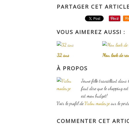
PARTAGER CET ARTICL
Re
VOUS AIMEREZ AUSSI :
32 ans
Mon look de ren
À PROPOS
Jeune fille travaillant dans 
faut dire que le shopping es
est mon budget!
Voir le profil de
Valou modeuze
sur le port
COMMENTER CET ARTI