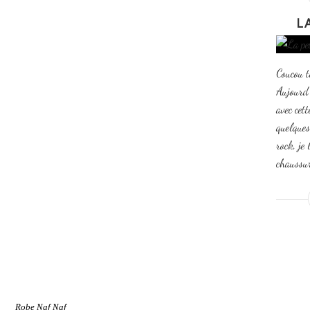
L
Coucou t
Aujourd'
avec cett
quelques
rock, je 
chaussure
Robe Naf Naf