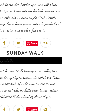
out le monde! J'espère que vous allez bien
hui je vous présente un look de rentrée avec
lie combinaison Zara rayée. C'est simple,
e je l'ai achetée je n'en entend que du bien!
a twister encore plus, j'ai osé la...
Save
SUNDAY WALK
out le monde! J'espère que vous allez bien
fité des quelques rayons de soleil sur Paris
eux averses), afin de vous concocter une
esque estivale, parfaite pour la mi-saison.
iché cette Midi robe chez Zara il y a...
Save