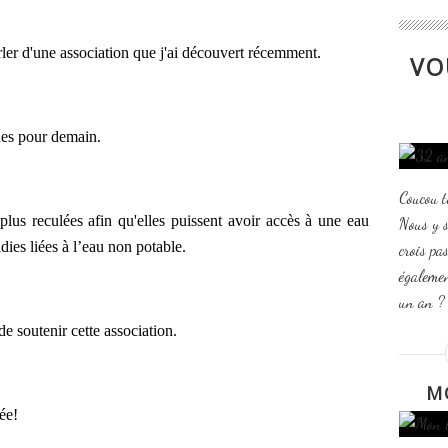
rler d'une association que j'ai découvert récemment.
VO
nes pour demain.
Coucou t
plus reculées afin qu'elles puissent avoir accès à une eau
Nous y 
dies liées à l’eau non potable.
crois pas
égalemen
un an ? 
de soutenir cette association.
M
ée!