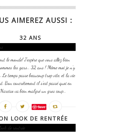
US AIMEREZ AUSSI :
32 ANS
out le monde! J'espère que vous allez bien
sommes les gars… 32 ans ! Même moi je n'y
. Le temps passe beaucoup trop vite, et la vie
t. Bon concrètement il s'est passé quoi en
Narciso va bien malgré un gros coup...
Save
ON LOOK DE RENTRÉE