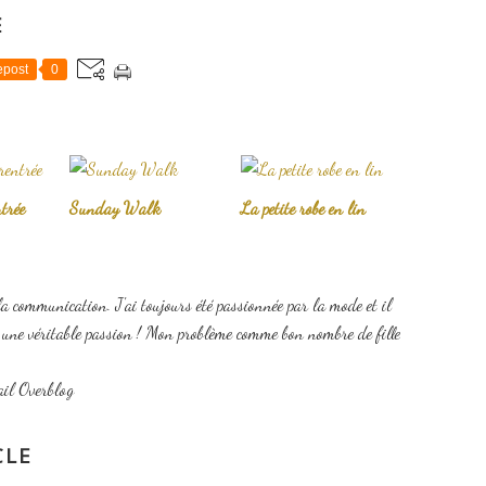
E
post
0
trée
Sunday Walk
La petite robe en lin
la communication. J'ai toujours été passionnée par la mode et il
t une véritable passion ! Mon problème comme bon nombre de fille
ail Overblog
CLE