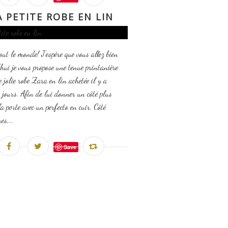
A PETITE ROBE EN LIN
out le monde! J'espère que vous allez bien
hui je vous propose une tenue printanière
e jolie robe Zara en lin achetée il y a
 jours. Afin de lui donner un côté plus
la porte avec un perfecto en cuir. Côté
s,...
Save