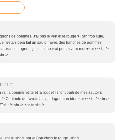
gnons de pommes. J'ai pris le vert et le rouge ♥ Rah trop cute,
! Je m'étais déjà fait un sautoir avec des tranches de pommes
is aussi ce trognon, je suis une vrai pommivore moi ♥<br /> <br />
<br />
12 11:21
 j'ai la pomme verte et la rouge! Ils font parti de mes sautoirs
r /> Contente de t'avoir fais patrtager mon idée.<br /> <br /> <br />
E<br /> <br /> <br /> <br />
e .<br /> <br /> <br /> Bon choix le rouge .<br />