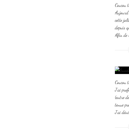
Coucou t
Aujourd'
cette jo
depuis qu
Afin de l
Coucou t
J'ai pro
(entre d
tenue pr
J'ai dén