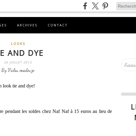
GES
ARCHIVES
CONTACT
LOOKS
IE AND DYE
26 JUILLET 2012
By Valou modeuze
look tie and dye!
L
ière pendant les soldes chez Naf Naf à 15 euros au lieu de