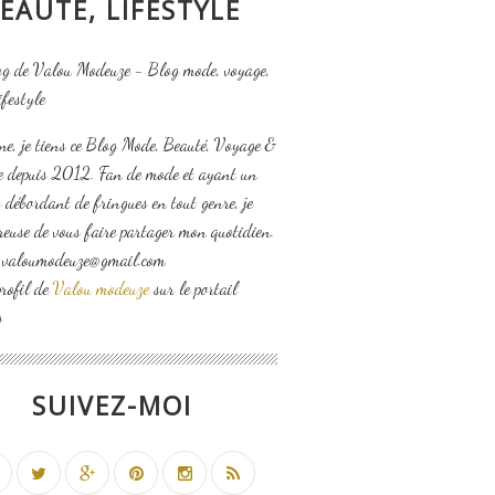
EAUTÉ, LIFESTYLE
ne, je tiens ce Blog Mode, Beauté, Voyage &
le depuis 2012. Fan de mode et ayant un
 débordant de fringues en tout genre, je
reuse de vous faire partager mon quotidien.
: valoumodeuze@gmail.com
profil de
Valou modeuze
sur le portail
g
SUIVEZ-MOI