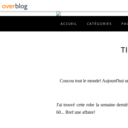
ACCUEIL
CATÉGORIES
PA
T
Coucou tout le monde! Aujourd'hui un 
J'ai trouvé cette robe la semaine dern
60... Bref une affaire!