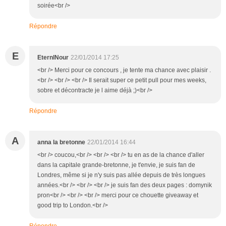
soirée<br />
Répondre
E
EternlNour
22/01/2014 17:25
<br /> Merci pour ce concours , je tente ma chance avec plaisir .
<br /> <br /> <br /> Il serait super ce petit pull pour mes weeks,
sobre et décontracte je l aime déjà ;)<br />
Répondre
A
anna la bretonne
22/01/2014 16:44
<br /> coucou,<br /> <br /> <br /> tu en as de la chance d'aller
dans la capitale grande-bretonne, je t'envie, je suis fan de
Londres, même si je n'y suis pas allée depuis de très longues
années.<br /> <br /> <br /> je suis fan des deux pages : domynik
pron<br /> <br /> <br /> merci pour ce chouette giveaway et
good trip to London.<br />
Répondre