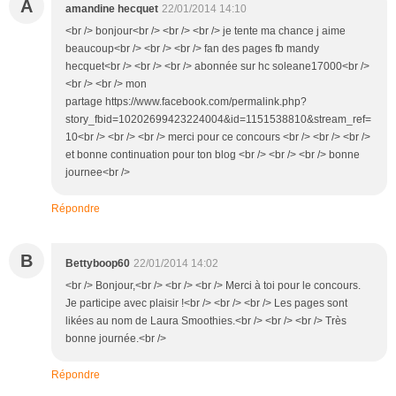
A
amandine hecquet
22/01/2014 14:10
<br /> bonjour<br /> <br /> <br /> je tente ma chance j aime
beaucoup<br /> <br /> <br /> fan des pages fb mandy
hecquet<br /> <br /> <br /> abonnée sur hc soleane17000<br />
<br /> <br /> mon
partage https://www.facebook.com/permalink.php?
story_fbid=10202699423224004&id=1151538810&stream_ref=
10<br /> <br /> <br /> merci pour ce concours <br /> <br /> <br />
et bonne continuation pour ton blog <br /> <br /> <br /> bonne
journee<br />
Répondre
B
Bettyboop60
22/01/2014 14:02
<br /> Bonjour,<br /> <br /> <br /> Merci à toi pour le concours.
Je participe avec plaisir !<br /> <br /> <br /> Les pages sont
likées au nom de Laura Smoothies.<br /> <br /> <br /> Très
bonne journée.<br />
Répondre