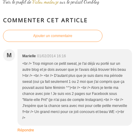
Voir le profil de
Valou modeuze
sur le portail Overblog
COMMENTER CET ARTICLE
Ajouter un commentaire
M
Marielle
01/02/2014 16:16
<br /> Trop mignon ce petit sweat, je l'ai déjà vu porté sur un
autre blog et je dois avouer que je l'avais déjà trouver très beau
!<br /> <br /> <br /> D'autant plus que je suis dans ma période
sweat (oui ça fait seulement 1 ou 2 moi que j'ai compris que ça
pouvait aussi faire féminin ^^)<br /> <br /> Alors je tente ma
chance avec joie ! Je suis vos 2 pages sur Facebook sous
"Marie-elle Pnt" (je n'ai pas de compte Instagram).<br /> <br />
J'espère que la chance sera avec moi pour cette petite merveille
!!<br /> Un grand merci pour ce joli concours et beau WE =)<br
/>
Répondre