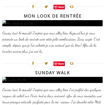
Save
MON LOOK DE RENTRÉE
Coucou tout le monde! J'espère que vous allez bien Aujourd'hui je vous
présente un look de rentrée avec cette jolie combinaison Zara rayée. C'est
simple, depuis que je l'ai achetée je n'en entend que du bien! Afin de la
twister encore plus, j'ai osé la...
Save
SUNDAY WALK
Coucou tout le monde! J'espère que vous allez bien J'ai profité des quelques
rayons de soleil sur Paris (entre deux averses), afin de vous concocter une
tenue presque estivale, parfaite pour la mi-saison. J'ai déniché cette Midi