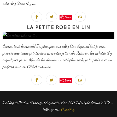
robe chez Zara il y a...
Save
LA PETITE ROBE EN LIN
Coucou tout le monde! J'espère que vous allez bien Aujourd'hui je vous
propose une tenue printanière avec cette jolie robe Zara en lin achetée il y
a quelques jours. Afin de lui donner un côté plus rock, je la porte avec un
perfecto en cuir. Côté chaussures,...
Save
Le blog de Valou Modeuze, blog mode, Beauté & Lifestyle depuis 2012 -
Hébergé par
Overblog