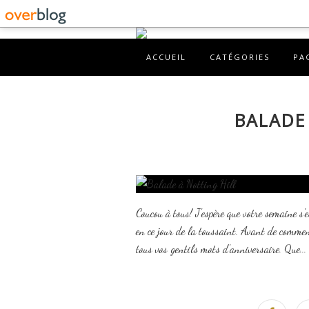
ACCUEIL
CATÉGORIES
PA
BALADE
Coucou à tous! J'espère que votre semaine
en ce jour de la toussaint. Avant de commen
tous vos gentils mots d'anniversaire. Que...