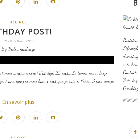
B
DÉLIRES
THDAY POST!
Parisien
30 OCTOBRE 2012
Lifesty
By Valou modeuze
dressing
suis heu
Contact
’est mon anniversaire ! J’ai déjà 25 ans… Le temps passe trop
Voir le 
éjà 7 ans que j’ai mon bac, 4 ans que je suis à Paris, 3 ans que je
Overblo
En savoir plus
LOOKS