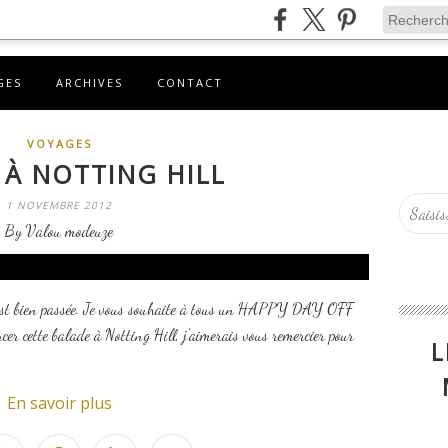
GES
ARCHIVES
CONTACT
VOYAGES
 À NOTTING HILL
1 NOVEMBRE 2012
By Valou modeuze
 s'est bien passée. Je vous souhaite à tous un HAPPY DAY OFF
cer cette balade à Notting Hill, j'aimerais vous remercier pour
L
En savoir plus