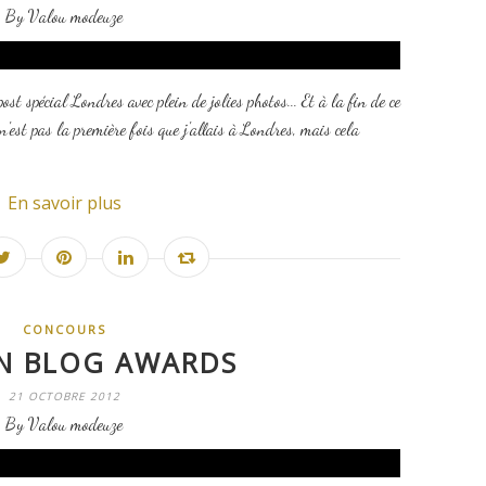
By Valou modeuze
st spécial Londres avec plein de jolies photos... Et à la fin de ce
est pas la première fois que j'allais à Londres, mais cela
En savoir plus
CONCOURS
N BLOG AWARDS
21 OCTOBRE 2012
By Valou modeuze