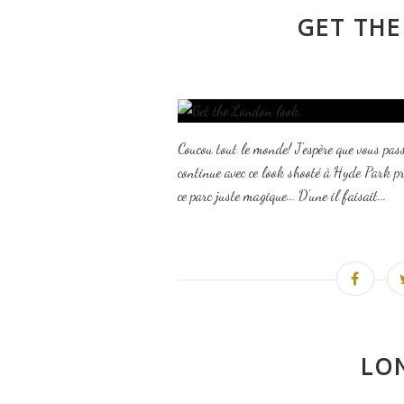
GET THE
Coucou tout le monde! J'espère que vous pa
continue avec ce look shooté à Hyde Park p
ce parc juste magique... D'une il faisait...
LO