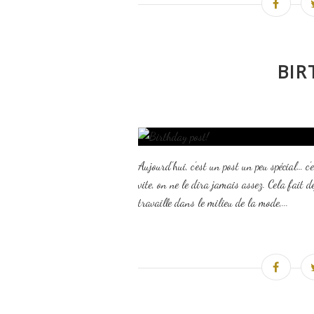
BIR
Aujourd’hui, c’est un post un peu spécial… c
vite, on ne le dira jamais assez. Cela fait d
travaille dans le milieu de la mode,...