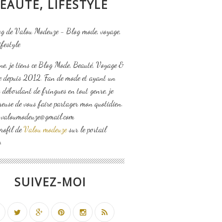
EAUTÉ, LIFESTYLE
ne, je tiens ce Blog Mode, Beauté, Voyage &
le depuis 2012. Fan de mode et ayant un
 débordant de fringues en tout genre, je
reuse de vous faire partager mon quotidien.
: valoumodeuze@gmail.com
profil de
Valou modeuze
sur le portail
g
SUIVEZ-MOI