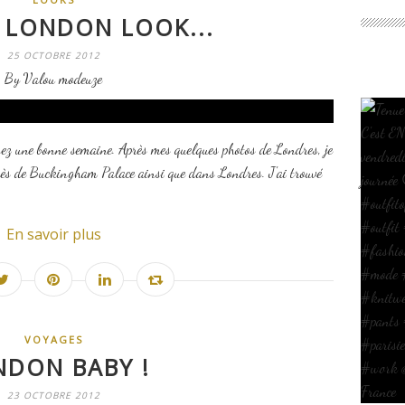
 LONDON LOOK...
25 OCTOBRE 2012
By Valou modeuze
ssez une bonne semaine. Après mes quelques photos de Londres, je
rès de Buckingham Palace ainsi que dans Londres. J'ai trouvé
En savoir plus
VOYAGES
NDON BABY !
23 OCTOBRE 2012