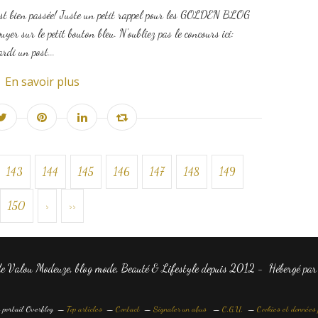
s'est bien passée! Juste un petit rappel pour les GOLDEN BLOG
r sur le petit bouton bleu. N'oubliez pas le concours ici:
i un post...
En savoir plus
143
144
145
146
147
148
149
150
>
>>
de Valou Modeuze, blog mode, Beauté & Lifestyle depuis 2012 - Hébergé pa
 portail Overblog
Top articles
Contact
Signaler un abus
C.G.U.
Cookies et données 