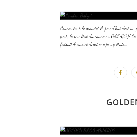
Coucou tout le monde! Aujourd'hui c'est un po
post, le résultat du concours GALAXY! Ce n'
faisait 4 ans et demi que je n'y étais...
GOLDE