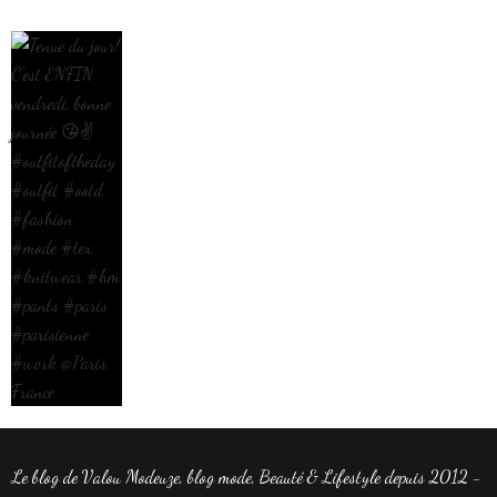
Le blog de Valou Modeuze, blog mode, Beauté & Lifestyle depuis 2012 -