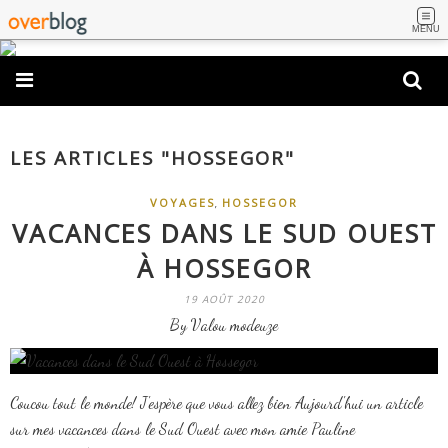
MENU
LES ARTICLES "HOSSEGOR"
,
VOYAGES
HOSSEGOR
VACANCES DANS LE SUD OUEST
À HOSSEGOR
19 AOÛT 2020
By Valou modeuze
Coucou tout le monde! J'espère que vous allez bien Aujourd'hui un article
sur mes vacances dans le Sud Ouest avec mon amie Pauline