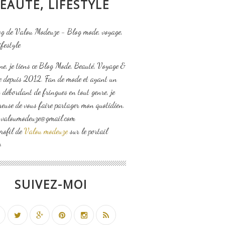
EAUTÉ, LIFESTYLE
ne, je tiens ce Blog Mode, Beauté, Voyage &
le depuis 2012. Fan de mode et ayant un
 débordant de fringues en tout genre, je
reuse de vous faire partager mon quotidien.
: valoumodeuze@gmail.com
profil de
Valou modeuze
sur le portail
g
SUIVEZ-MOI