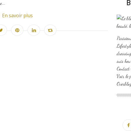
B
....
En savoir plus
Parisien
Lifesty
dressing
suis heu
Contact
Voir le 
Overblo