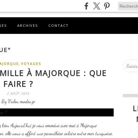
GES
ARCHIVES
CONTACT
UE"
,
AJORQUE
VOYAGES
MILLE À MAJORQUE : QUE
FAIRE ?
2 AOÛT 2025
By Valou modeuze
L
ez bien Aujourd'hui je vous emmène avec moi à Majorque
s, elle nous a offert une parenthèse solaire entre mer turquoise,